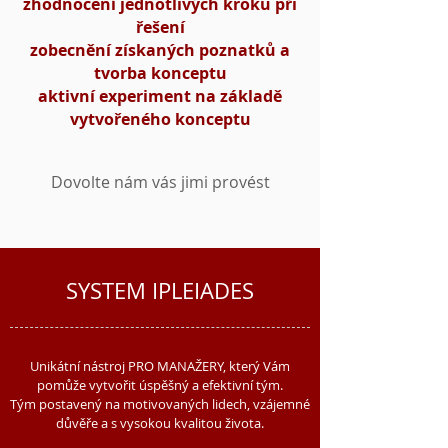
zhodnocení jednotlivých kroků při
řešení
zobecnění získaných poznatků a
tvorba konceptu
aktivní experiment na základě
vytvořeného konceptu
Dovolte nám vás jimi provést
SYSTEM IPLEIADES
Unikátní nástroj PRO MANAŽERY, který Vám
pomůže vytvořit úspěšný a efektivní tým.
Tým postavený na motivovaných lidech, vzájemné
důvěře a s vysokou kvalitou života.