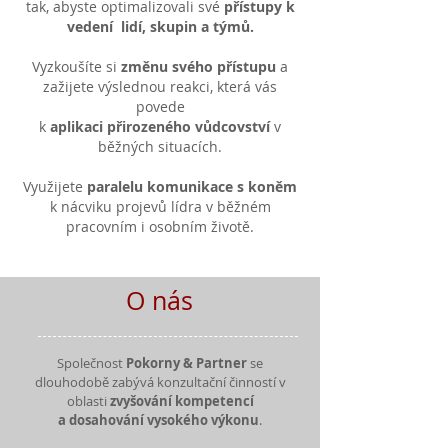
tak, abyste optimalizovali své
přístupy k
vedení lidí, skupin a týmů.
Vyzkoušíte si
změnu svého přístupu
a
zažijete výslednou reakci, která vás
povede
k
aplikaci přirozeného vůdcovství
v
běžných situacích.
Využijete
paralelu komunikace s koněm
k nácviku projevů lídra v běžném
pracovním i osobním životě.
O nás
Společnost
Pokorny & Partner
se
dlouhodobě zabývá konzultační činností v
oblasti
zvyšování kompetencí
a dosahování vysokého výkonu
.