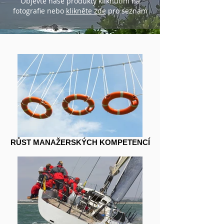
Objevte naše produkty kliknutím na
fotografie nebo
klikněte zde
pro seznam
RŮST MANAŽERSKÝCH KOMPETENCÍ