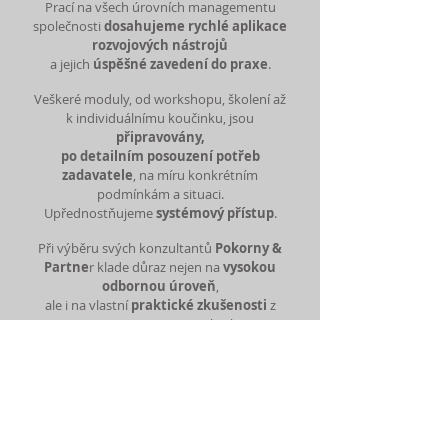
Prací na všech úrovních managementu
společnosti
dosahujeme rychlé aplikace
rozvojových nástrojů
a jejich
úspěšné zavedení do praxe
.
Veškeré moduly, od workshopu, školení až
k individuálnímu koučinku, jsou
připravovány,
po detailním posouzení potřeb
zadavatele
, na míru konkrétním
podmínkám a situaci.
Upřednostňujeme
systémový přístup
.
Při výběru svých konzultantů
Pokorny &
Partne
r klade důraz nejen na
vysokou
odbornou úroveň
,
ale i na vlastní
praktické zkušenosti
z
managementu, personalistiky a
marketingu.
Prohlédněte si video s
ukázkou v praxi