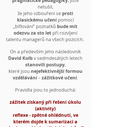
pragmatické pedagogiky
, jistě
netušil,
že jeho vzbouření se
proti
klasickému učení
pomocí
„biflování“ poznatků
bude mít
odezvu za sto let
při rozvíjení
talentu managerů na všech pozicích.
On a především jeho následovník
David Kolb
v sedmdesátých letech
stanovili postupy
,
které jsou
nejefektivnější formou
vzdělávání
–
zážitkové učení
.
Pravidla jsou to jednoduchá:
zážitek získaný při řešení úkolu
(aktivity)
reflexe - zpětné ohlédnutí, ve
kterém dojde k sumarizaci a